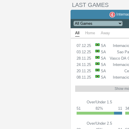
LAST GAMES
Interna
All
Home
Away
07.12.25
SA
Internaci
03.12.25
SA
Sao Pa
28.11.25
SA
Vasco DA
24.11.25
SA
Internaci
20.11.25
SA
Ce
08.11.25
SA
Internaci
Show mo
Over/Under 1.5
51
82%
11
3
Over/Under 2.5