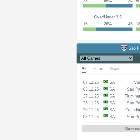
28
45%
34
5
Over/Under 3.5
16
26%
46
1
Sao P
All
Home
Away
07.12.25
SA
Vit
03.12.25
SA
Sao Pa
27.11.25
SA
Flumine
23.11.25
SA
Sao Pa
20.11.25
SA
Corinth
08.11.25
SA
Sao Pa
Show mo