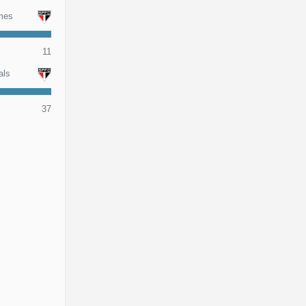
mes
11
als
37