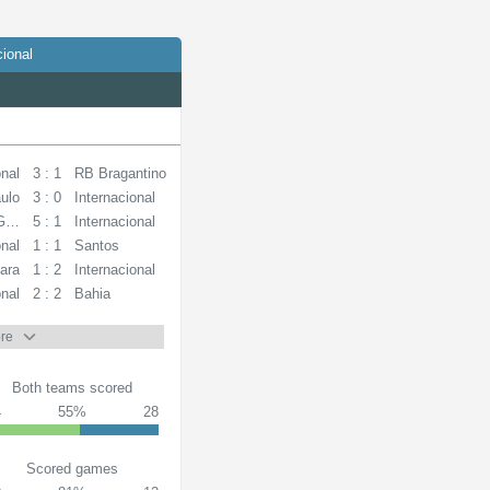
cional
onal
3 : 1
RB Bragantino
ulo
3 : 0
Internacional
 Gama
5 : 1
Internacional
onal
1 : 1
Santos
ara
1 : 2
Internacional
onal
2 : 2
Bahia
re
Both teams scored
4
55%
28
Scored games