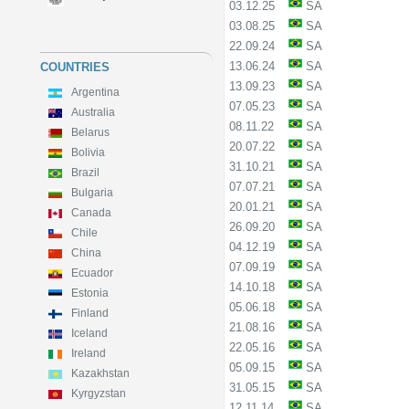
03.12.25
SA
03.08.25
SA
22.09.24
SA
13.06.24
SA
COUNTRIES
13.09.23
SA
Argentina
07.05.23
SA
Australia
08.11.22
SA
Belarus
20.07.22
SA
Bolivia
31.10.21
SA
Brazil
07.07.21
SA
Bulgaria
20.01.21
SA
Canada
26.09.20
SA
Chile
04.12.19
SA
China
07.09.19
SA
Ecuador
14.10.18
SA
Estonia
05.06.18
SA
Finland
21.08.16
SA
Iceland
22.05.16
SA
Ireland
05.09.15
SA
Kazakhstan
31.05.15
SA
Kyrgyzstan
12.11.14
SA